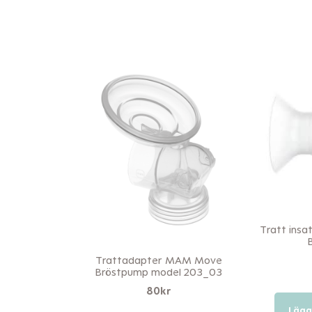
Tratt ins
Trattadapter MAM Move
Bröstpump model 203_03
80
kr
Lägg 