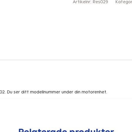
Artikelnr:
Res029
Kategor
model
203_1
&
203_2
mängd
. Du ser ditt modellnummer under din motorenhet.
Relaterade produkter