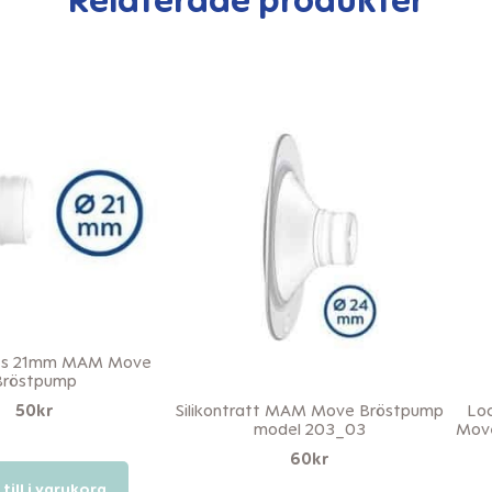
ats 21mm MAM Move
Bröstpump
Silikontratt MAM Move Bröstpump
Loc
50
kr
model 203_03
Move
60
kr
till i varukorg