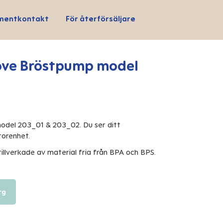
mentkontakt
För återförsäljare
ve Bröstpump model
del 203_01 & 203_02. Du ser ditt
orenhet.
illverkade av material fria från BPA och BPS.
rg