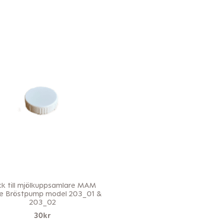
k till mjölkuppsamlare MAM
 Bröstpump model 203_01 &
203_02
30
kr