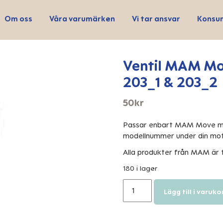
Om oss
Våra varumärken
Vi tar ansvar
Konsu
Ventil MAM Mo
203_1 & 203_2
50
kr
Passar enbart MAM Move mo
modellnummer under din mot
Alla produkter från MAM är t
180 i lager
Ventil
Lägg till i varuko
MAM
Move
Bröstpump