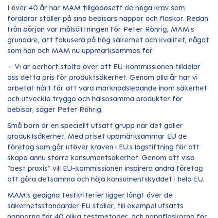
I över 40 år har MAM tillgodosett de höga krav som
föräldrar ställer på sina bebisars nappar och flaskor. Redan
från början var målsättningen för Peter Röhrig, MAM:s
grundare, att fokusera på hög säkerhet och kvalitet, något
som han och MAM nu uppmärksammas för.
– Vi är oerhört stolta över att EU-kommissionen tilldelar
oss detta pris för produktsäkerhet. Genom alla år har vi
arbetat hårt för att vara marknadsledande inom säkerhet
och utveckla trygga och hälsosamma produkter för
bebisar, säger Peter Röhrig.
Små barn är en speciellt utsatt grupp när det gäller
produktsäkerhet. Med priset uppmärksammar EU de
företag som går utöver kraven i EU:s lagstiftning för att
skapa ännu större konsumentsäkerhet. Genom att visa
”best praxis” vill EU-kommissionen inspirera andra företag
att göra detsamma och höja konsumentskyddet i hela EU.
MAM:s gedigna testkriterier ligger långt över de
säkerhetsstandarder EU ställer, till exempel utsätts
napparna för 40 olika testmetoder, och nappflaskorna för